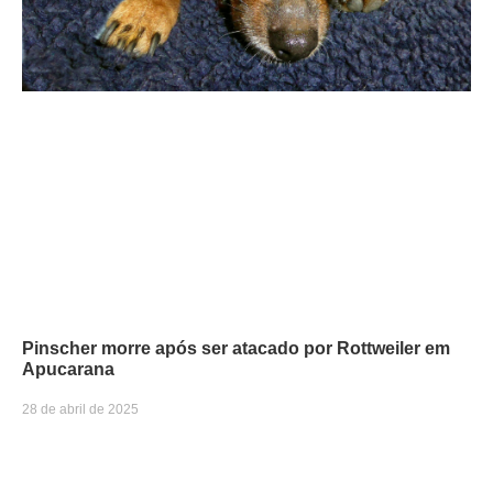
Pinscher morre após ser atacado por Rottweiler em
Apucarana
28 de abril de 2025