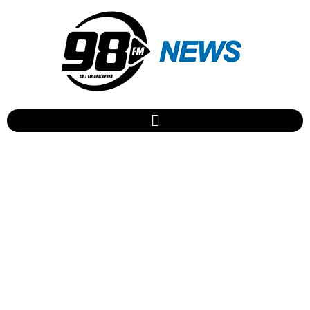
abril 28, 2025