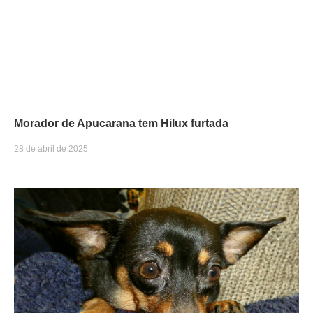
Morador de Apucarana tem Hilux furtada
28 de abril de 2025