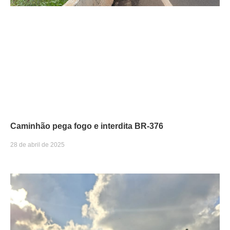
Caminhão pega fogo e interdita BR-376
28 de abril de 2025