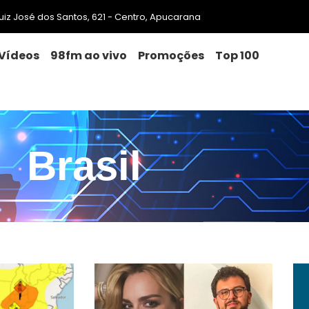
 Luiz José dos Santos, 621 - Centro, Apucarana
Vídeos
98fm ao vivo
Promoções
Top 100
Brasil