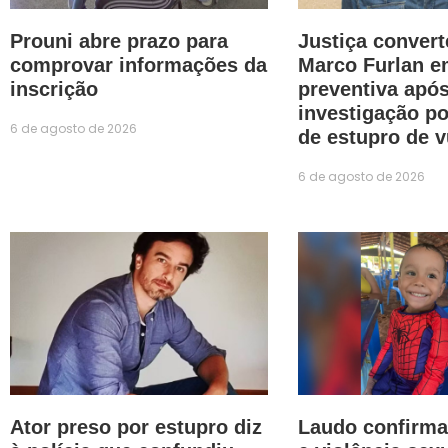
Prouni abre prazo para
Justiça convert
comprovar informações da
Marco Furlan e
inscrição
preventiva apó
investigação po
6 de agosto de 2026
de estupro de v
6 de agosto de 2026
Ator preso por estupro diz
Laudo confirma