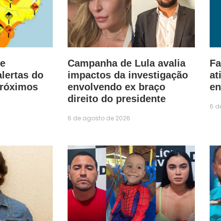
e
Campanha de Lula avalia
Fa
alertas do
impactos da investigação
at
próximos
envolvendo ex braço
en
direito do presidente
6 d
6 de agosto de 2026