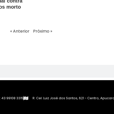
ual contra
os morto
« Anterior
Próximo »
 43 99108 3315
R. Cel. Luiz José dos Santos, 621 - Centro, Apuca