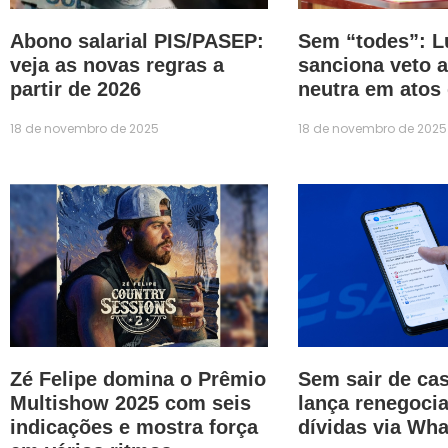
Abono salarial PIS/PASEP:
Sem “todes”: L
veja as novas regras a
sanciona veto 
partir de 2026
neutra em atos
18 de novembro de 2025
18 de novembro de 2025
Zé Felipe domina o Prêmio
Sem sair de ca
Multishow 2025 com seis
lança renegoci
indicações e mostra força
dívidas via Wh