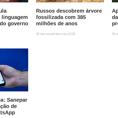
ula
Russos descobrem árvore
Ap
a linguagem
fossilizada com 385
da
 do governo
milhões de anos
pr
18 de novembro de 2025
18 
sa: Sanepar
ação de
atsApp