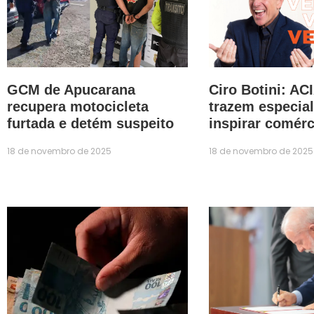
GCM de Apucarana
Ciro Botini: AC
recupera motocicleta
trazem especial
furtada e detém suspeito
inspirar comérc
18 de novembro de 2025
18 de novembro de 2025