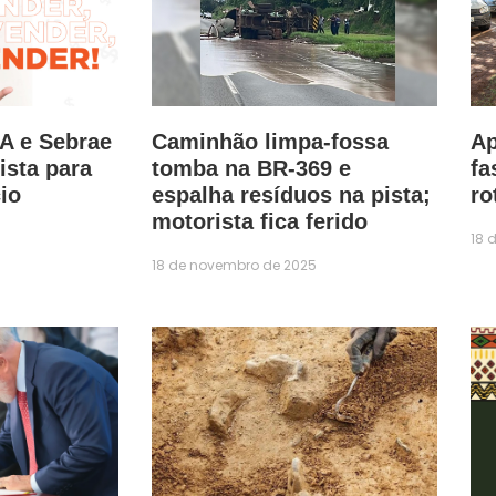
IA e Sebrae
Caminhão limpa-fossa
Ap
ista para
tomba na BR-369 e
fa
io
espalha resíduos na pista;
ro
motorista fica ferido
18 
18 de novembro de 2025