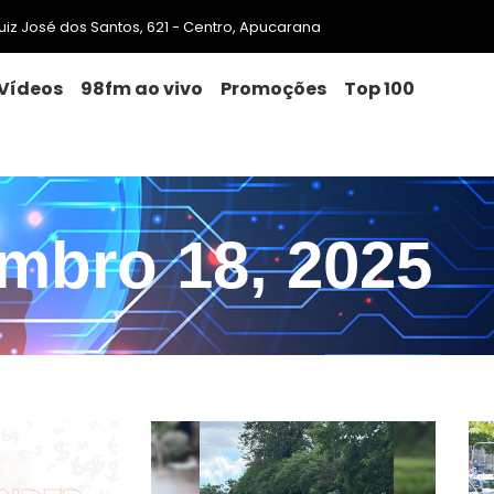
 Luiz José dos Santos, 621 - Centro, Apucarana
Vídeos
98fm ao vivo
Promoções
Top 100
mbro 18, 2025