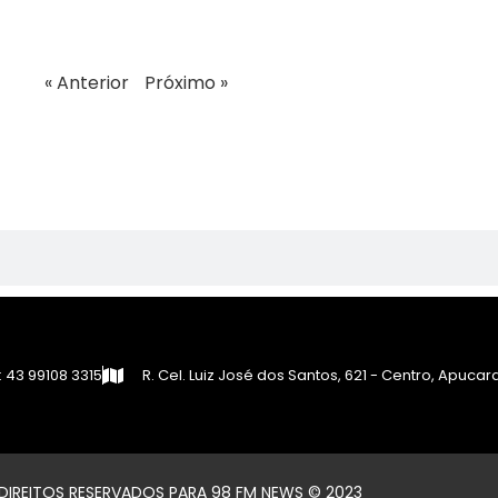
« Anterior
Próximo »
 43 99108 3315
R. Cel. Luiz José dos Santos, 621 - Centro, Apuca
IREITOS RESERVADOS PARA 98 FM NEWS © 2023