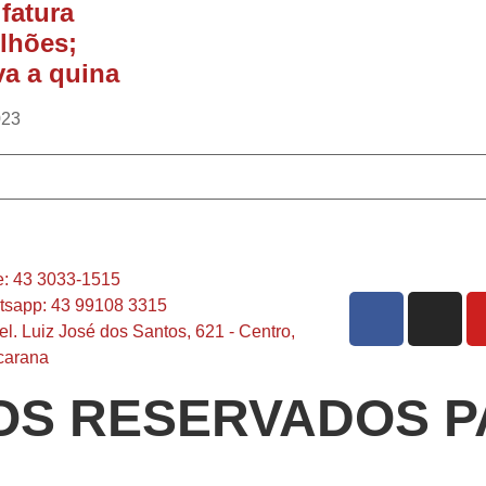
 fatura
lhões;
va a quina
023
: 43 3033-1515
sapp: 43 99108 3315
el. Luiz José dos Santos, 621 - Centro,
carana
OS RESERVADOS P