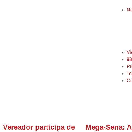
No
Ví
98
Pr
To
Co
Florianópolis
Vereador participa de
Mega-Sena: A