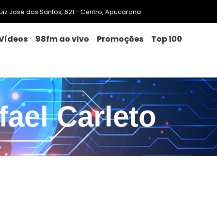
 Luiz José dos Santos, 621 - Centro, Apucarana
Vídeos
98fm ao vivo
Promoções
Top 100
fael Carleto