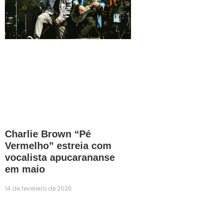
Charlie Brown “Pé
Vermelho” estreia com
vocalista apucarananse
em maio
14 de fevereiro de 2026