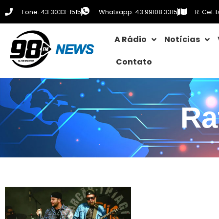
Fone: 43 3033-1515
Whatsapp: 43 99108 3315
R. Cel.
A Rádio
Notícias
Contato
Ra