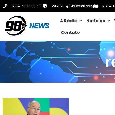
Fone: 43 3033-1515
Whatsapp: 43 99108 3315
R. Cel.
A Rádio
Notícias
Contato
r