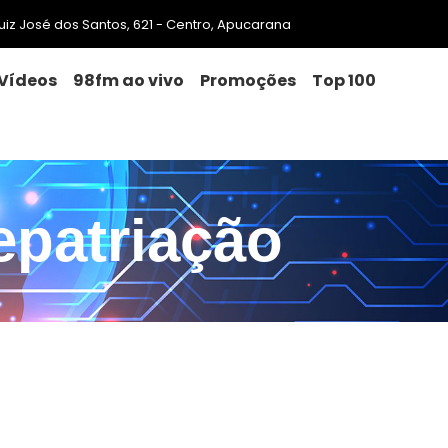
 Luiz José dos Santos, 621 - Centro, Apucarana
Vídeos
98fm ao vivo
Promoções
Top 100
epatriação