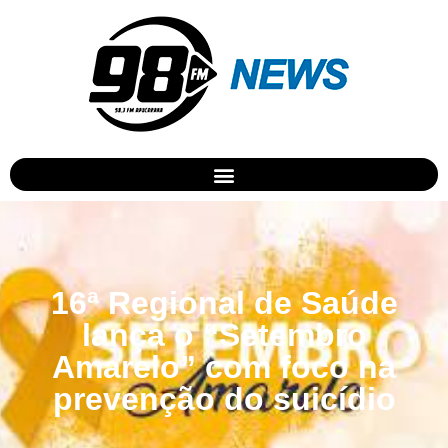
16ª Regional de Saúde
lança o “Setembro
Amarelo” com foco na
prevenção do suicídio