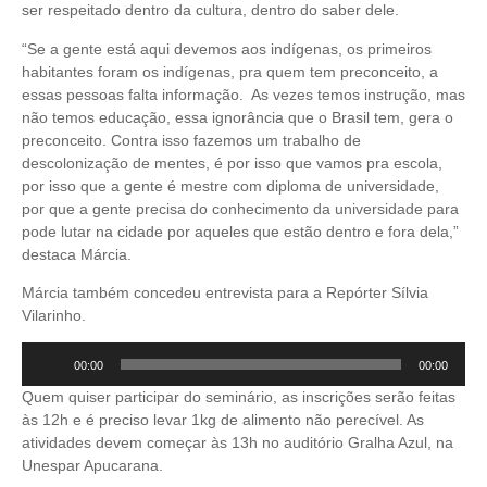
ser respeitado dentro da cultura, dentro do saber dele.
“Se a gente está aqui devemos aos indígenas, os primeiros
habitantes foram os indígenas, pra quem tem preconceito, a
essas pessoas falta informação. As vezes temos instrução, mas
não temos educação, essa ignorância que o Brasil tem, gera o
preconceito. Contra isso fazemos um trabalho de
descolonização de mentes, é por isso que vamos pra escola,
por isso que a gente é mestre com diploma de universidade,
por que a gente precisa do conhecimento da universidade para
pode lutar na cidade por aqueles que estão dentro e fora dela,”
destaca Márcia.
Márcia também concedeu entrevista para a Repórter Sílvia
Vilarinho.
Tocador
00:00
00:00
de
Quem quiser participar do seminário, as inscrições serão feitas
áudio
às 12h e é preciso levar 1kg de alimento não perecível. As
atividades devem começar às 13h no auditório Gralha Azul, na
Unespar Apucarana.