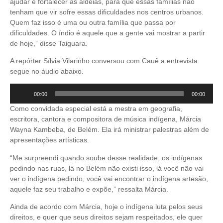
ajudar e fortalecer as aldeias, para que essas famílias não
tenham que vir sofre essas dificuldades nos centros urbanos.
Quem faz isso é uma ou outra família que passa por
dificuldades. O índio é aquele que a gente vai mostrar a partir
de hoje,” disse Taiguara.
A repórter Sílvia Vilarinho conversou com Cauê a entrevista
segue no áudio abaixo.
Tocador
00:00
00:00
de
Como convidada especial está a mestra em geografia,
áudio
escritora, cantora e compositora de música indígena, Márcia
Wayna Kambeba, de Belém. Ela irá ministrar palestras além de
apresentações artísticas.
“Me surpreendi quando soube desse realidade, os indígenas
pedindo nas ruas, lá no Belém não existi isso, lá você não vai
ver o indígena pedindo, você vai encontrar o indígena artesão,
aquele faz seu trabalho e expõe,” ressalta Márcia.
Ainda de acordo com Márcia, hoje o indígena luta pelos seus
direitos, e quer que seus direitos sejam respeitados, ele quer