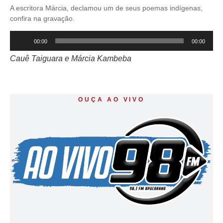
A escritora Márcia, declamou um de seus poemas indígenas,
confira na gravação.
Tocador
00:00
00:00
de
áudio
Cauê Taiguara e Márcia Kambeba
OUÇA AO VIVO