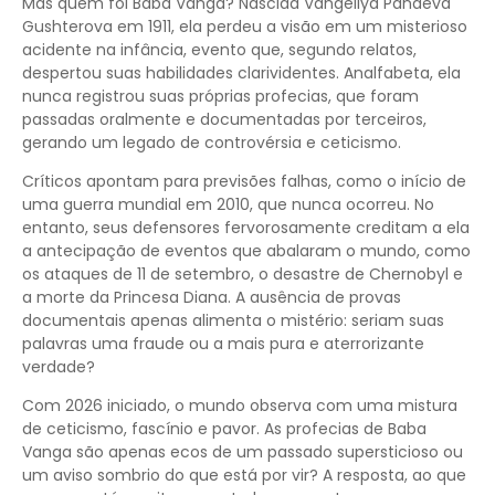
Mas quem foi Baba Vanga? Nascida Vangeliya Pandeva
Gushterova em 1911, ela perdeu a visão em um misterioso
acidente na infância, evento que, segundo relatos,
despertou suas habilidades clarividentes. Analfabeta, ela
nunca registrou suas próprias profecias, que foram
passadas oralmente e documentadas por terceiros,
gerando um legado de controvérsia e ceticismo.
Críticos apontam para previsões falhas, como o início de
uma guerra mundial em 2010, que nunca ocorreu. No
entanto, seus defensores fervorosamente creditam a ela
a antecipação de eventos que abalaram o mundo, como
os ataques de 11 de setembro, o desastre de Chernobyl e
a morte da Princesa Diana. A ausência de provas
documentais apenas alimenta o mistério: seriam suas
palavras uma fraude ou a mais pura e aterrorizante
verdade?
Com 2026 iniciado, o mundo observa com uma mistura
de ceticismo, fascínio e pavor. As profecias de Baba
Vanga são apenas ecos de um passado supersticioso ou
um aviso sombrio do que está por vir? A resposta, ao que