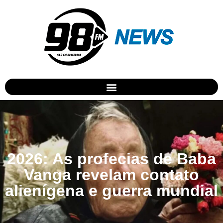
2026: As profecias de Baba
Vanga revelam contato
alienígena e guerra mundial