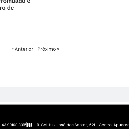
arrombado e
ro de
« Anterior
Próximo »
 43 99108 3315
R. Cel. Luiz José dos Santos, 621 - Centro, Apuca