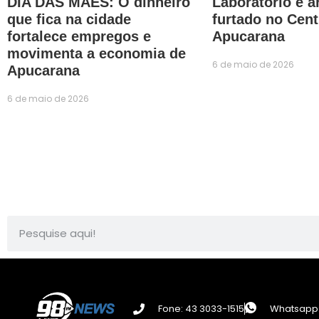
DIA DAS MÃES: O dinheiro
Laboratório é 
que fica na cidade
furtado no Cent
fortalece empregos e
Apucarana
movimenta a economia de
6 de maio de 2026
Apucarana
6 de maio de 2026
Fone: 43 3033-1515
Whatsapp: