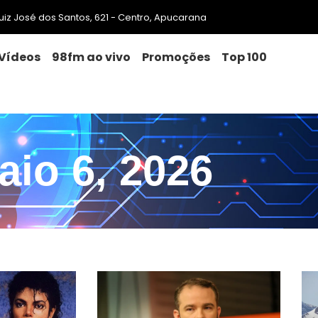
 Luiz José dos Santos, 621 - Centro, Apucarana
Vídeos
98fm ao vivo
Promoções
Top 100
aio 6, 2026