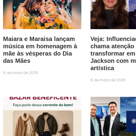
Maiara e Maraisa lançam
Veja: Influenci
música em homenagem à
chama atenção 
mãe às vésperas do Dia
transformar em
das Mães
Jackson com m
artística
6 de maio de 2026
6 de maio de 2026