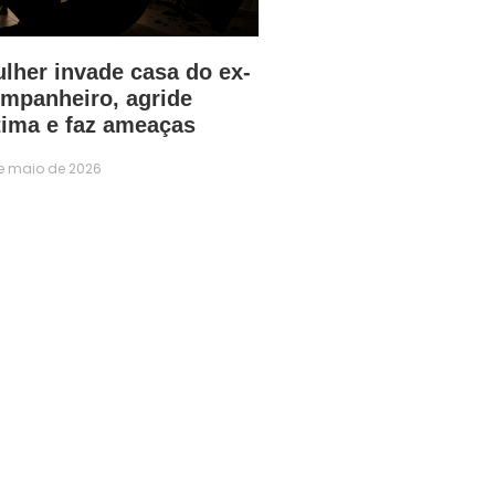
lher invade casa do ex-
mpanheiro, agride
tima e faz ameaças
e maio de 2026