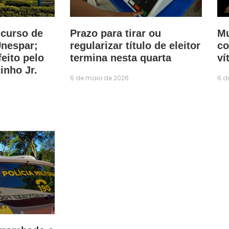
 curso de
Prazo para tirar ou
Mu
Unespar;
regularizar título de eleitor
co
feito pelo
termina nesta quarta
ví
inho Jr.
6 de maio de 2026
6 d