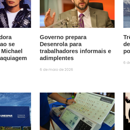
adora
Governo prepara
Tr
ao se
Desenrola para
de
 Michael
trabalhadores informais e
po
aquiagem
adimplentes
6 d
6 de maio de 2026