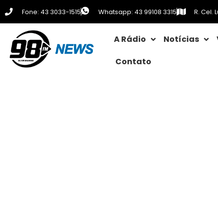
Fone: 43 3033-1515
Whatsapp: 43 99108 3315
R. Cel.
A Rádio
Notícias
Contato
25 de novembro: Dia Inter