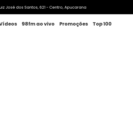
 Luiz José dos Santos, 621 - Centro, Apucarana
Vídeos
98fm ao vivo
Promoções
Top 100
nacional da Não-violência Co