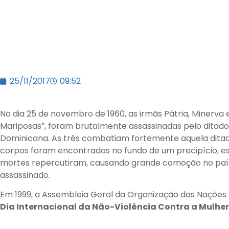
25/11/2017
09:52
No dia 25 de novembro de 1960, as irmãs Pátria, Minerva
Mariposas”, foram brutalmente assassinadas pelo ditador 
Dominicana. As três combatiam fortemente aquela ditad
corpos foram encontrados no fundo de um precipício, e
mortes repercutiram, causando grande comoção no país.
assassinado.
Em 1999, a Assembleia Geral da Organização das Nações 
Dia Internacional da Não-Violência Contra a Mulher