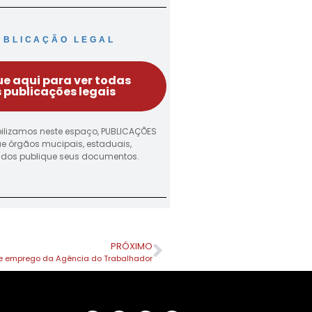
UBLICAÇÃO LEGAL
ue aqui para ver todas
 publicações legais
ilizamos neste espaço, PUBLICAÇÕES
ue órgãos mucipais, estaduais,
vados publique seus documentos.
PRÓXIMO
 emprego da Agência do Trabalhador