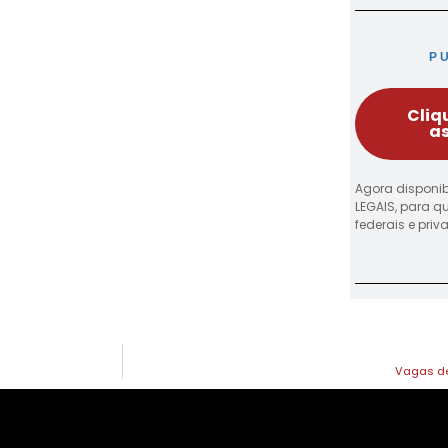
P
Cliq
as
Agora disponib
LEGAIS, para q
federais e pri
Vagas de