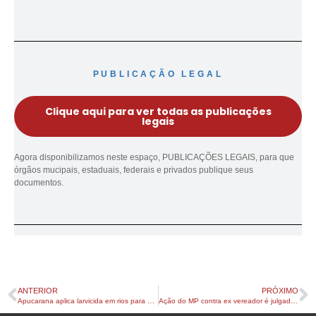
PUBLICAÇÃO LEGAL
Clique aqui para ver todas as publicações
legais
Agora disponibilizamos neste espaço, PUBLICAÇÕES LEGAIS, para que
órgãos mucipais, estaduais, federais e privados publique seus
documentos.
ANTERIOR
PRÓXIMO
Apucarana aplica larvicida em rios para controlar “borrachudo”
Ação do MP contra ex vereador é julgada em 1º grau