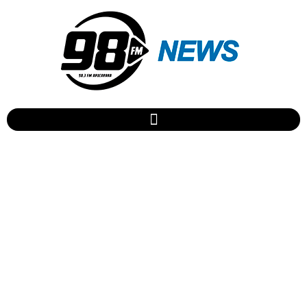
25ª Festoque começa
quarta-feira