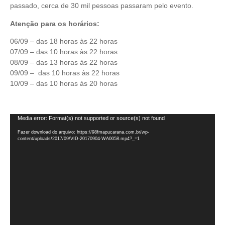
passado, cerca de 30 mil pessoas passaram pelo evento.
Atenção para os horários:
06/09 – das 18 horas às 22 horas
07/09 – das 10 horas às 22 horas
08/09 – das 13 horas às 22 horas
09/09 – das 10 horas às 22 horas
10/09 – das 10 horas às 20 horas
Tocador
Media error: Format(s) not supported or source(s) not found
de
Fazer download do arquivo: https://98fmapucarana.com.br/wp-
vídeo
content/uploads/2017/09/VID-20170904-WA0058.mp4?_=1