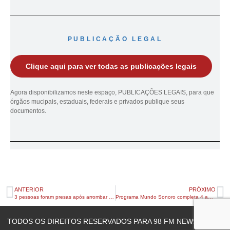
PUBLICAÇÃO LEGAL
Clique aqui para ver todas as publicações legais
Agora disponibilizamos neste espaço, PUBLICAÇÕES LEGAIS, para que
órgãos mucipais, estaduais, federais e privados publique seus
documentos.
ANTERIOR
PRÓXIMO
3 pessoas foram presas após arrombar caixas eletrônicos
Programa Mundo Sonoro completa 4 anos na 98FM
TODOS OS DIREITOS RESERVADOS PARA 98 FM NEWS © 2023