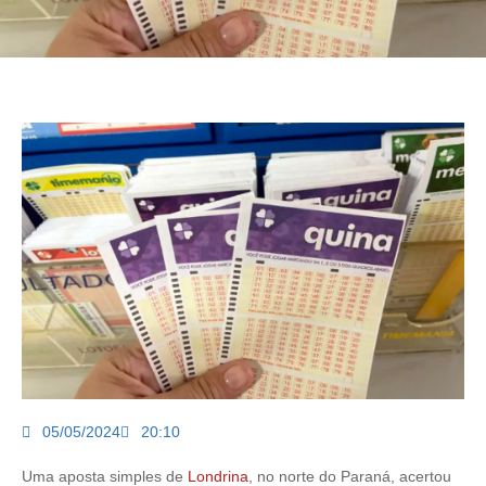
05/05/2024
20:10
Uma aposta simples de
Londrina
, no norte do Paraná, acertou