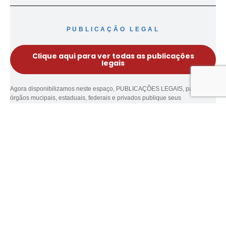
PUBLICAÇÃO LEGAL
Clique aqui para ver todas as publicações
legais
Agora disponibilizamos neste espaço, PUBLICAÇÕES LEGAIS, para que
órgãos mucipais, estaduais, federais e privados publique seus
documentos.
ANTERIOR
PRÓXIMO
PM é chamada após padrasto chamar enteada de ‘baleia’ em Apucarana
Manutenção na rede de energia afeta abastecimento de água em Apucarana
TODOS OS DIREITOS RESERVADOS PARA 98 FM NEWS © 2023