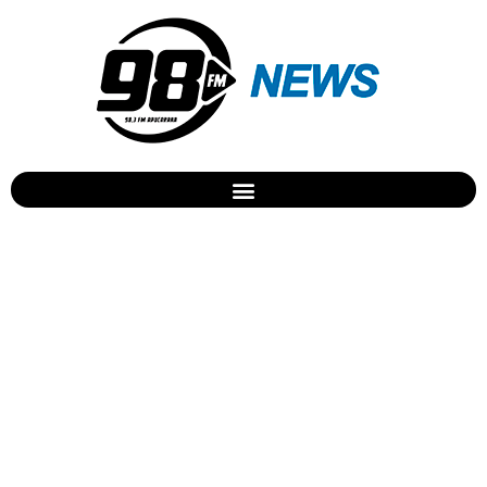
54% dos alunos do 3º ano
não resolvem cálculos
simples