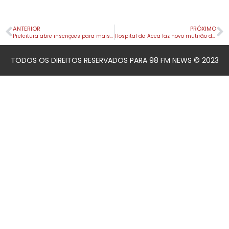
ANTERIOR
PRÓXIMO
Prefeitura abre inscrições para mais de 30 cursos gratuitos do “Qualifica Apucarana”
Hospital da Acea faz novo mutirão de consultas pré-operatórias em ortopedia
TODOS OS DIREITOS RESERVADOS PARA 98 FM NEWS © 2023