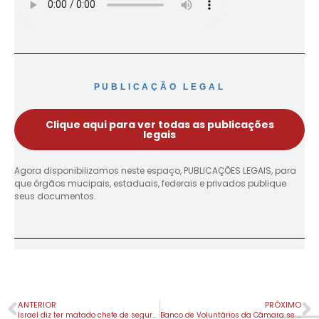
PUBLICAÇÃO LEGAL
Clique aqui para ver todas as publicações
legais
Agora disponibilizamos neste espaço, PUBLICAÇÕES LEGAIS, para
que órgãos mucipais, estaduais, federais e privados publique
seus documentos.
ANTERIOR
PRÓXIMO
Israel diz ter matado chefe de segurança do Irã e líder da milícia Basij em novos ataques
Banco de Voluntários da Câmara se reúne para trocar experiências e ampliar rede de solidariedade