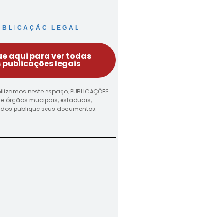
UBLICAÇÃO LEGAL
ue aqui para ver todas
 publicações legais
ilizamos neste espaço, PUBLICAÇÕES
ue órgãos mucipais, estaduais,
vados publique seus documentos.