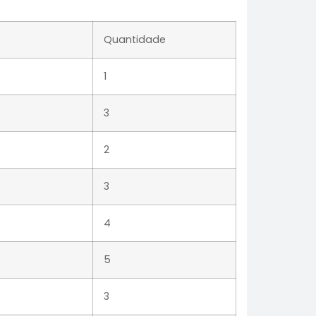
Quantidade
1
3
2
3
4
5
3