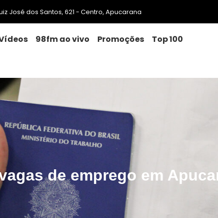
 Luiz José dos Santos, 621 - Centro, Apucarana
Vídeos
98fm ao vivo
Promoções
Top 100
 vagas de emprego em Apuca