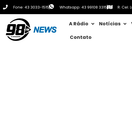
Fone: 43 3033-1515
Whatsapp: 43 99108 3315
R. Cel.
A Rádio
Notícias
Contato
Alunos aprende