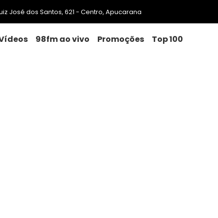
 Luiz José dos Santos, 621 - Centro, Apucarana
Vídeos
98fm ao vivo
Promoções
Top 100
m sobre segurança no trânsi