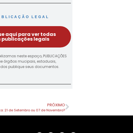
UBLICAÇÃO LEGAL
ue aqui para ver todas
 publicações legais
ilizamos neste espaço, PUBLICAÇÕES
ue órgãos mucipais, estaduais,
vados publique seus documentos.
PRÓXIMO
ta: 21 de Setembro ou 07 de Novembro?