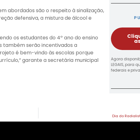
rem abordados são o respeito à sinalização,
eção defensiva, a mistura de álcool e
P
Cliq
endo os estudantes do 4º ano do ensino
as
os também serão incentivados a
projeto é bem-vindo às escolas porque
Agora disponib
ículo,” garante a secretária municipal
LEGAIS, para q
federais e pri
Dia do Radialis