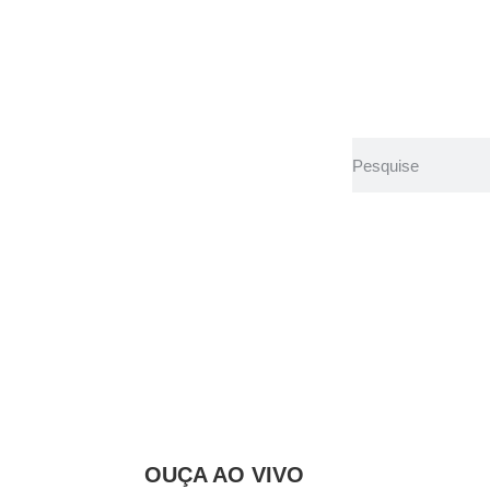
 seus dois pri
te para fornecer
OUÇA AO VIVO