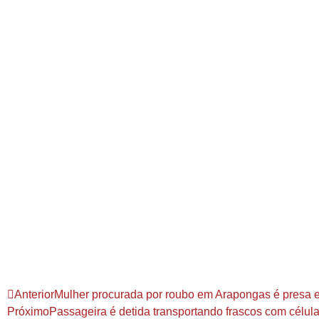
Anterior
Mulher procurada por roubo em Arapongas é presa
Próximo
Passageira é detida transportando frascos com célul