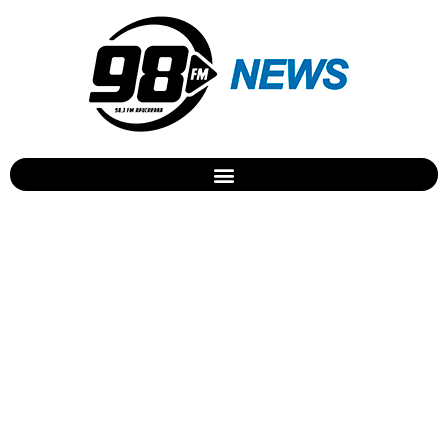
Aneel eleva cobrança
máxima da bandeira
tarifária