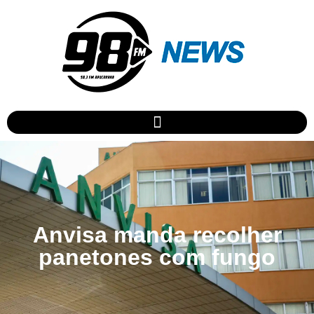
Anvisa manda recolher
panetones com fungo