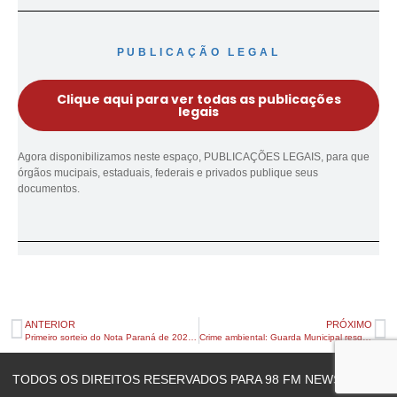
PUBLICAÇÃO LEGAL
Clique aqui para ver todas as publicações
legais
Agora disponibilizamos neste espaço, PUBLICAÇÕES LEGAIS, para que
órgãos mucipais, estaduais, federais e privados publique seus
documentos.
ANTERIOR
PRÓXIMO
Primeiro sorteio do Nota Paraná de 2026 distribui R$ 5 milhões em prêmios nesta quinta
Crime ambiental: Guarda Municipal resgata aves silvestres e multa dono
TODOS OS DIREITOS RESERVADOS PARA 98 FM NEWS © 2023