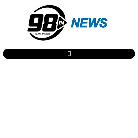
Aos 95 anos Bibi Ferreira
grava disco cantando
Frank Sinatra