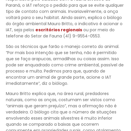
Paraná, o IAT reforça o pedido para que se evite qualquer
tipo de contato com animais. Invariavelmente, a onça
voltará para o seu habitat. Ainda assim, explica o biólogo
do órgão ambiental Mauro Britto, o indicativo é acionar o
IAT, seja pelos
escritórios regionais
ou por meio do
telefone do Setor de Fauna (41) 9-9554-0553.
São os técnicos que farão o manejo correto do animal.
“Por mais boa intenção que se tenha, não é permitido
que se faça arapucas, armadilhas ou coisas assim. Isso
pode ser enquadrado como crime ambiental, passível de
processo e multa. Pedimos para que, quando de
encontrar um animal de grande porte, acione o IAT
imediatamente”, diz o biólogo.
Mauro Britto explica que, na área rural, predadores
naturais, como as onças, costumam ser vistos como
“animais que geram prejuízo”, mas a afirmação não é
verdadeira. O biólogo cita que o número de situações
envolvendo esses animais silvestres é muito inferior
quando se comparado a baixas que ocorrem
comumente em propriedades rurais, como atolamento