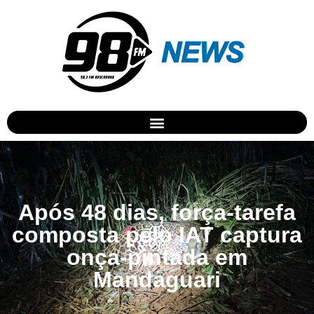
Após 48 dias, força-tarefa
composta pelo IAT captura
onça-pintada em
Mandaguari