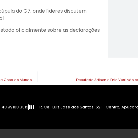
cúpula do G7, onde líderes discutem
l.
estado oficialmente sobre as declarações
i na Copa do Mundo
Deputado Arilson e Enio Verri vão
 43 99108 3315
R. Cel. Luiz José dos Santos, 621 - Centro, Apuca