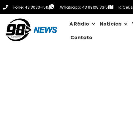
Fone: 43 3033-1515
Whatsapp: 43 99108 3315
R. Cel.
A Rádio
Notícias
Contato
Após encontro com Lula, 
difícil