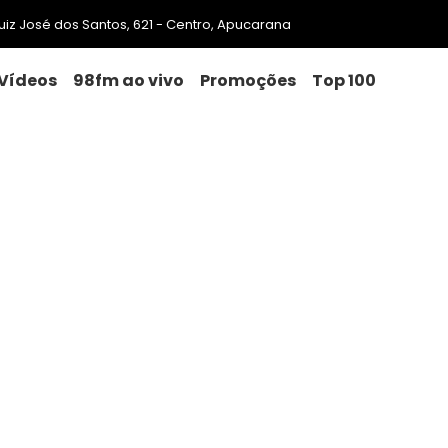
 Luiz José dos Santos, 621 - Centro, Apucarana
Vídeos
98fm ao vivo
Promoções
Top 100
Trump diz que Brasil está “p
” e “um pouco perigoso”