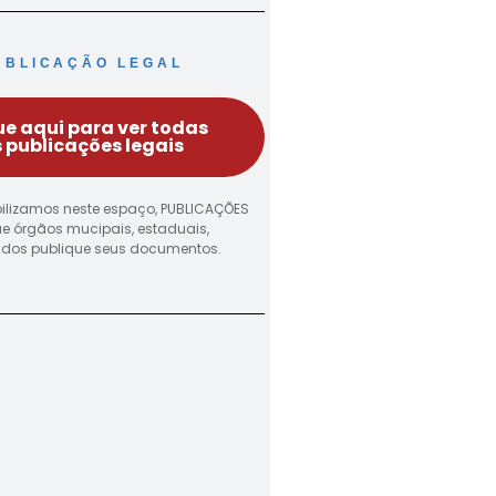
UBLICAÇÃO LEGAL
ue aqui para ver todas
 publicações legais
ilizamos neste espaço, PUBLICAÇÕES
ue órgãos mucipais, estaduais,
vados publique seus documentos.