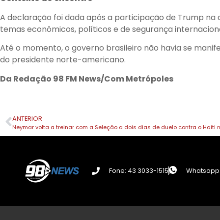
A declaração foi dada após a participação de Trump na 
temas econômicos, políticos e de segurança internaciona
Até o momento, o governo brasileiro não havia se manif
do presidente norte-americano.
Da Redação 98 FM News/Com Metrópoles
ANTERIOR
Neymar volta a treinar com a Seleção a dois dias de duelo contra o Hait
Fone: 43 3033-1515
Whatsapp: