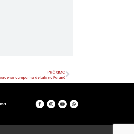
PRÓXIMO
 coordenar campanha de Lula no Paraná
rana