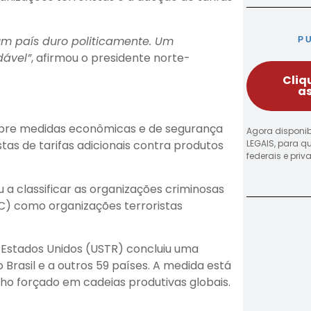
o um país duro politicamente. Um
P
dável”
, afirmou o presidente norte-
Cliq
as
obre medidas econômicas e de segurança
Agora disponib
LEGAIS, para q
tas de tarifas adicionais contra produtos
federais e pri
 a classificar as organizações criminosas
) como organizações terroristas
s Estados Unidos (USTR) concluiu uma
o Brasil e a outros 59 países. A medida está
ho forçado em cadeias produtivas globais.