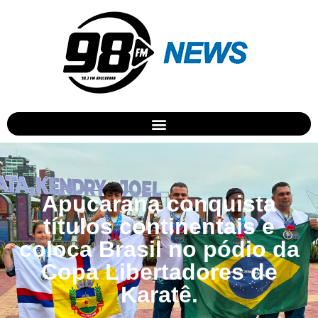
Apucarana conquista
títulos continentais e
coloca Brasil no pódio da
Copa Libertadores de
Karatê.