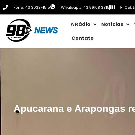
Fone: 43 3033-1515
Whatsapp: 43 99108 3315
R. Cel.
A Rádio
Notícias
Contato
Apucarana e Arapongas re