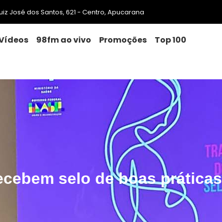
 Luiz José dos Santos, 621 - Centro, Apucarana
Vídeos
98fm ao vivo
Promoções
Top 100
cebem selo de boas práticas