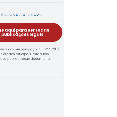
UBLICAÇÃO LEGAL
ue aqui para ver todas
 publicações legais
ilizamos neste espaço, PUBLICAÇÕES
ue órgãos mucipais, estaduais,
vados publique seus documentos.