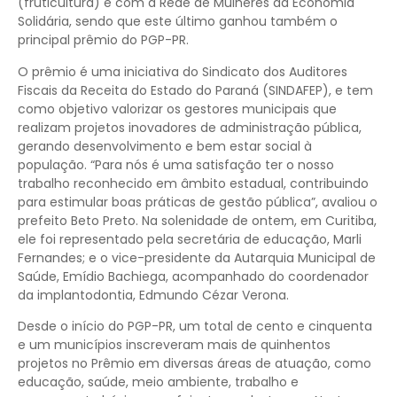
(fruticultura) e com a Rede de Mulheres da Economia
Solidária, sendo que este último ganhou também o
principal prêmio do PGP-PR.
O prêmio é uma iniciativa do Sindicato dos Auditores
Fiscais da Receita do Estado do Paraná (SINDAFEP), e tem
como objetivo valorizar os gestores municipais que
realizam projetos inovadores de administração pública,
gerando desenvolvimento e bem estar social à
população. “Para nós é uma satisfação ter o nosso
trabalho reconhecido em âmbito estadual, contribuindo
para estimular boas práticas de gestão pública”, avaliou o
prefeito Beto Preto. Na solenidade de ontem, em Curitiba,
ele foi representado pela secretária de educação, Marli
Fernandes; e o vice-presidente da Autarquia Municipal de
Saúde, Emídio Bachiega, acompanhado do coordenador
da implantodontia, Edmundo Cézar Verona.
Desde o início do PGP-PR, um total de cento e cinquenta
e um municípios inscreveram mais de quinhentos
projetos no Prêmio em diversas áreas de atuação, como
educação, saúde, meio ambiente, trabalho e