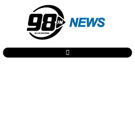
Apucarana é premiada com
projetos da educação e
saúde