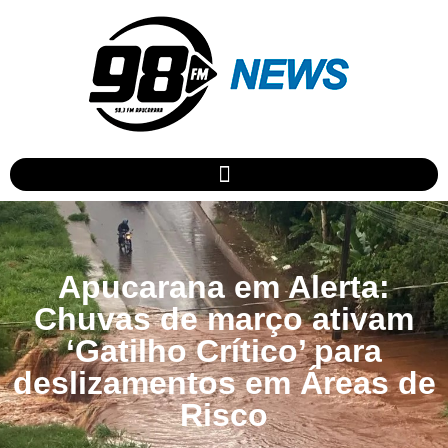
Apucarana em Alerta:
Chuvas de março ativam
‘Gatilho Crítico’ para
deslizamentos em Áreas de
Risco