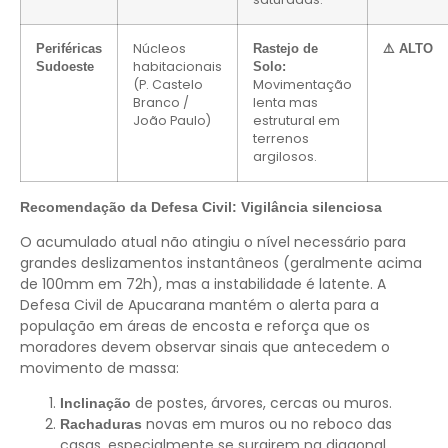
Núcleos
Periféricas
Rastejo de
⚠️ ALTO
habitacionais
Sudoeste
Solo:
(P. Castelo
Movimentação
Branco /
lenta mas
João Paulo)
estrutural em
terrenos
argilosos.
Recomendação da Defesa Civil: Vigilância silenciosa
O acumulado atual não atingiu o nível necessário para
grandes deslizamentos instantâneos (geralmente acima
de 100mm em 72h), mas a instabilidade é latente. A
Defesa Civil de Apucarana mantém o alerta para a
população em áreas de encosta e reforça que os
moradores devem observar sinais que antecedem o
movimento de massa:
de postes, árvores, cercas ou muros.
Inclinação
novas em muros ou no reboco das
Rachaduras
casas, especialmente se surgirem na diagonal.