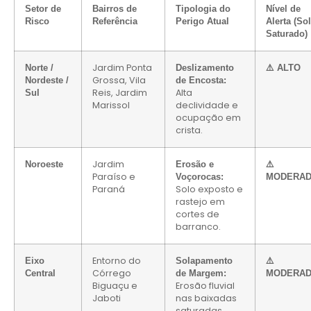
Setor de
Bairros de
Tipologia do
Nível de
Risco
Referência
Perigo Atual
Alerta (So
Saturado)
Jardim Ponta
Norte /
Deslizamento
⚠️ ALTO
Grossa, Vila
Nordeste /
de Encosta:
Reis, Jardim
Alta
Sul
Marissol
declividade e
ocupação em
crista.
Jardim
Noroeste
Erosão e
⚠️
Paraíso e
Voçorocas:
MODERA
Paraná
Solo exposto e
rastejo em
cortes de
barranco.
Entorno do
Eixo
Solapamento
⚠️
Córrego
Central
de Margem:
MODERA
Biguaçu e
Erosão fluvial
Jaboti
nas baixadas
saturadas.