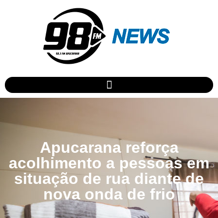
Apucarana reforça
acolhimento a pessoas em
situação de rua diante de
nova onda de frio