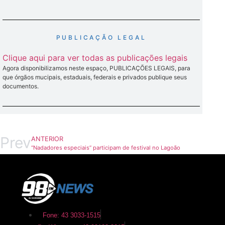
PUBLICAÇÃO LEGAL
Clique aqui para ver todas as publicações legais
Agora disponibilizamos neste espaço, PUBLICAÇÕES LEGAIS, para
que órgãos mucipais, estaduais, federais e privados publique seus
documentos.
Prev
ANTERIOR
“Nadadores especiais” participam de festival no Lagoão
Fone: 43 3033-1515