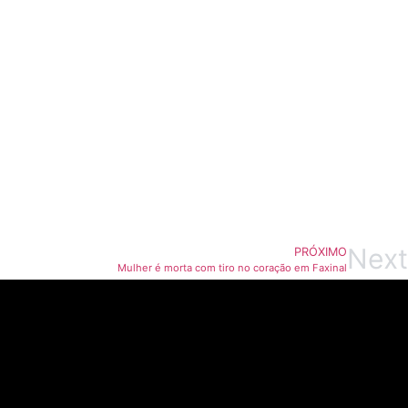
Next
PRÓXIMO
Mulher é morta com tiro no coração em Faxinal