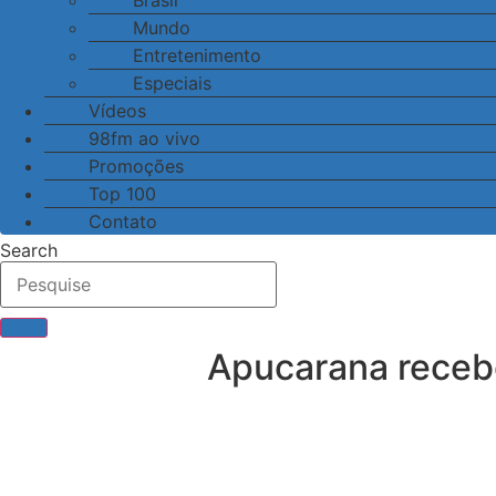
Brasil
Mundo
Entretenimento
Especiais
Vídeos
98fm ao vivo
Promoções
Top 100
Contato
Search
Apucarana recebe