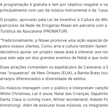
A programação é gratuita e tem por objetivo resgatar e val
principalmente com uso de música instrumental e de “causo
O projeto, aprovado pela Lei de Incentivo à Cultura do Mi
patrocínio da Rede de Drogarias Nissei em parceria com a 
Turística de Apucarana (PROMATUR).
“Tradicionalmente, a Nissei promove uma ação especial de 
pelos nossos clientes. Como arte e cultura também fazem
decidimos apoiar um projeto nessa área e oferecer aos nos
que este seja um dos grandes eventos de Natal e que todo
Duas atrações comandam os espetáculos da Caravana: a B
nas “orquestras” de New Orleans (EUA), a Banda Brass toca
arranjos diferenciados e diversidade de estilos.
Os músicos interagem com o público e interpretam canções 
White Christmas, Let it snow, Natal das Crianças, Sapatinho
Santa Claus is coming town, Winter wonderland, Adeste Fi
Armstrong). Além de executar boas músicas, os integrant