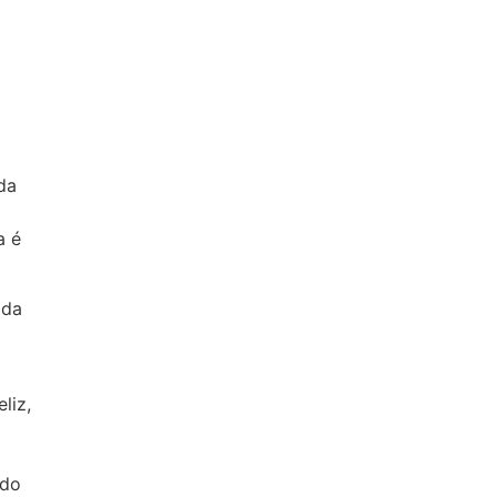
da
a é
ada
liz,
 do