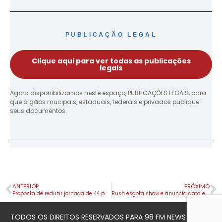
PUBLICAÇÃO LEGAL
Clique aqui para ver todas as publicações
legais
Agora disponibilizamos neste espaço, PUBLICAÇÕES LEGAIS, para
que órgãos mucipais, estaduais, federais e privados publique
seus documentos.
ANTERIOR
PRÓXIMO
Proposta de reduzir jornada de 44 para 40 horas pode aumentar custos das empresas em até R$ 267 bilhões por ano
Rush esgota show e anuncia data extra de turnê em São Paulo
TODOS OS DIREITOS RESERVADOS PARA 98 FM NEWS © 2023