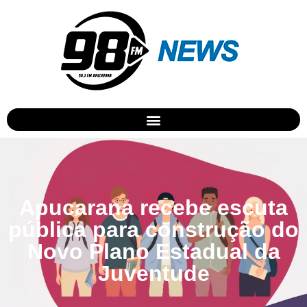
Apucarana recebe escuta
pública para construção do
Novo Plano Estadual da
Juventude