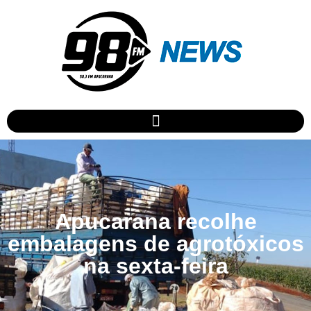
Apucarana recolhe
embalagens de agrotóxicos
na sexta-feira