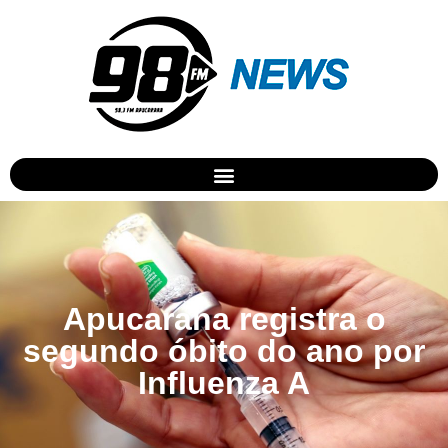
Apucarana registra o
segundo óbito do ano por
Influenza A