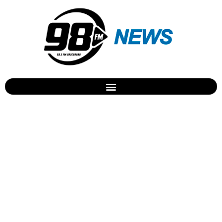
Arapongas define prazo
para reforma e limpeza de
túmulos