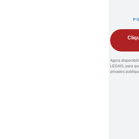
P
Cliq
Agora disponibi
LEGAIS, para que
privados publiq