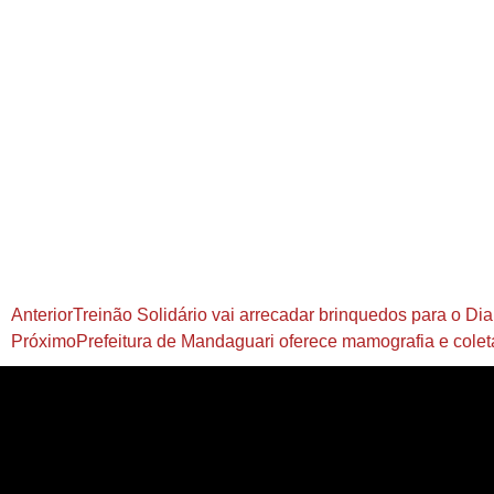
Anterior
Treinão Solidário vai arrecadar brinquedos para o Di
Próximo
Prefeitura de Mandaguari oferece mamografia e colet