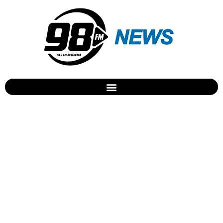
Araponguense recebe
título de Miss Teenager
Brasil 2017