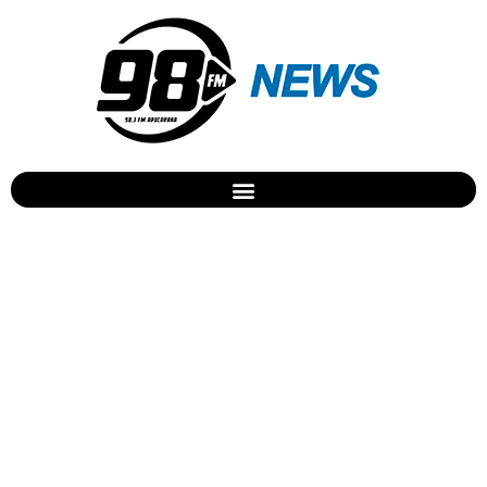
Assalto mobiliza equipes
da PM em Apucarana