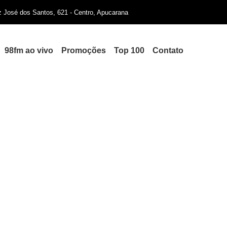
iz José dos Santos, 621 - Centro, Apucarana
98fm ao vivo
Promoções
Top 100
Contato
da região participam de even