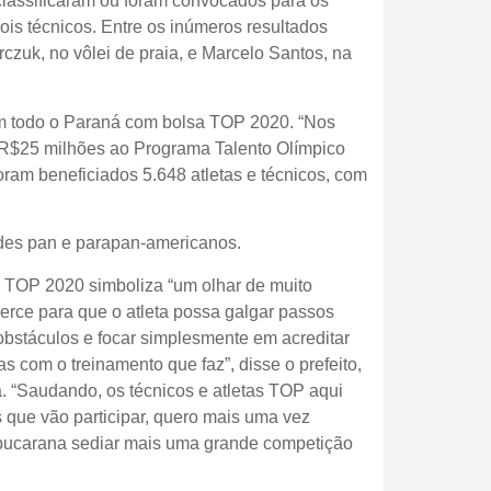
 classificaram ou foram convocados para os
ois técnicos. Entre os inúmeros resultados
zuk, no vôlei de praia, e Marcelo Santos, na
 em todo o Paraná com bolsa TOP 2020. “Nos
e R$25 milhões ao Programa Talento Olímpico
oram beneficiados 5.648 atletas e técnicos, com
rdes pan e parapan-americanos.
a TOP 2020 simboliza “um olhar de muito
icerce para que o atleta possa galgar passos
obstáculos e focar simplesmente em acreditar
s com o treinamento que faz”, disse o prefeito,
 “Saudando, os técnicos e atletas TOP aqui
que vão participar, quero mais uma vez
Apucarana sediar mais uma grande competição