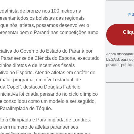
medalhista de bronze nos 100 metros na
P
esentar todos os bolsistas das regionais
 que nós, atletas, possamos desenvolver o
Cliq
representar bem o Paraná nas competições rumo
iativa do Governo do Estado do Paraná por
Agora disponibi
to Paranaense de Ciência do Esporte, executado
LEGAIS, para que
nios diretos e de incentivos fiscais
privados publiq
tivo ao Esporte. Atende atletas em caráter de
 maior programa, em nível estadual, de
o da Copel”, destacou Douglas Fabrício,
niciativa foi criada pensando no ciclo olímpico
 se consolidou como um modelo a ser seguido,
Paralimpíada de Tóquio.
ção à Olimpíada e Paralimpíada de Londres
es em número de atletas paranaenses