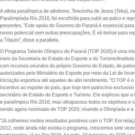
A atleta paralímpica de atletismo, Terezinha de Jesus (Teka), 
Paralimpíada Rio 2016, foi escolhida para subir ao palco e repr
presentes. “Este apoio do Governo do Paraná é essencial para
nosso potencial sem outras preocupações. É só treinar para 
a Tóquio”, disse a paratleta.
O Programa Talento Olímpico do Paraná (TOP 2020) é uma inic
meio da Secretaria de Estado do Esporte e do Turismo/Institu
com recursos oriundos do próprio Governo do Estado, de patrocí
autorizados pelo Ministério do Esporte por meio da Lei de Incen
iniciação esportiva até aqueles de alto rendimento. “O TOP é o
incentivo ao esporte do país, que hoje tem patrocínio exclusiv
secretário de Estado do Esporte e Turismo. Ele explicou que a i
e paralímpico Rio 2016, mas ultrapassou todos os objetivos e
sendo agora nominado de TOP 2020, visando a Olimpíada e a 
“Já colhemos muitos resultados positivos com o TOP. Em rela
2012, onde ainda não existia o programa, crescemos sete vez