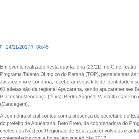
24/11/2017
08:45
Em evento realizado nesta quarta-feira (23/11), no Cine Teatro 
Programa Talento Olímpico do Paraná (TOP), pertencentes às r
Jacarezinho e Londrina, receberam seus kits de identidade visu
61 atletas são da regional Apucarana, sendo apucaranenses Beat
Piacentini Mendonça (tênis), Pedro Augusto Vanzella Canezin (
(Canoagem).
A cerimônia oficial contou com a presença do secretário de Es
do prefeito de Apucarana, Beto Preto, da coordenadora do Pro
chefes dos Núcleos Regionais de Educação envolvidos e autori
contemplados com a bolsa, em sua edição 2017.