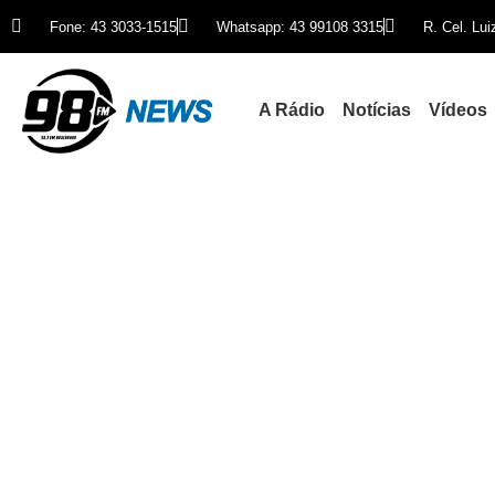
Fone: 43 3033-1515
Whatsapp: 43 99108 3315
R. Cel. Lu
A Rádio
Notícias
Vídeos
Atletas “TOP” 