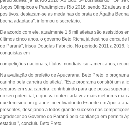
participantes, já na Rio 2016. Ao todo, 34 bolsistas do TOP se
Jogos Olímpicos e Paralímpicos Rio 2016, sendo 32 atletas e d
positivos, destacam-se as medalhas de prata de Ágatha Bednarc
bocha adaptada”, informou o secretário.
De acordo com ele, atualmente 1,6 mil atletas são assistidos
últimos cinco anos, o governo Beto Richa já destinou cerca d
do Paraná”, frisou Douglas Fabrício. No período 2011 a 2016, f
conquistas em
competições nacionais, títulos mundiais, sul-americanos, reco
Na avaliação do prefeito de Apucarana, Beto Preto, o program
carinho pela carreira do atleta”. “Este programa constrói um al
seguros em sua carreira, contribuindo para que possa superar 
no seu potencial, e que vai obter cada vez mais melhores marca
que tem sido um grande incentivador do Esporte em Apucarana.
presentes, desejando a todos grande sucesso nas competições 
agradecer ao Governo do Paraná pela confiança em permitir 
estadual”, concluiu Beto Preto.