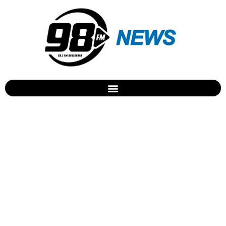
Audiência debate planos
de saneamento básico e
resíduos sólidos