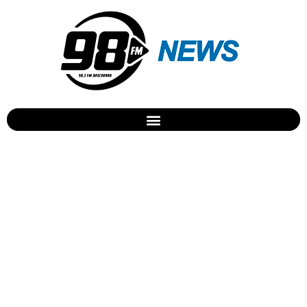
Baixista Rodrigo Santos sai
do Barão Vermelho após 25
anos