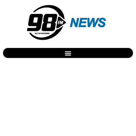
Banda “francisco, el
hombre” faz show em
Arapongas