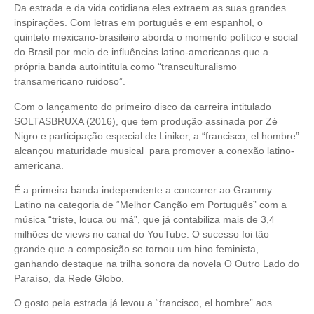
Da estrada e da vida cotidiana eles extraem as suas grandes
inspirações. Com letras em português e em espanhol, o
quinteto mexicano-brasileiro aborda o momento político e social
do Brasil por meio de influências latino-americanas que a
própria banda autointitula como “transculturalismo
transamericano ruidoso”.
Com o lançamento do primeiro disco da carreira intitulado
SOLTASBRUXA (2016), que tem produção assinada por Zé
Nigro e participação especial de Liniker, a “francisco, el hombre”
alcançou maturidade musical para promover a conexão latino-
americana.
É a primeira banda independente a concorrer ao Grammy
Latino na categoria de “Melhor Canção em Português” com a
música “triste, louca ou má”, que já contabiliza mais de 3,4
milhões de views no canal do YouTube. O sucesso foi tão
grande que a composição se tornou um hino feminista,
ganhando destaque na trilha sonora da novela O Outro Lado do
Paraíso, da Rede Globo.
O gosto pela estrada já levou a “francisco, el hombre” aos