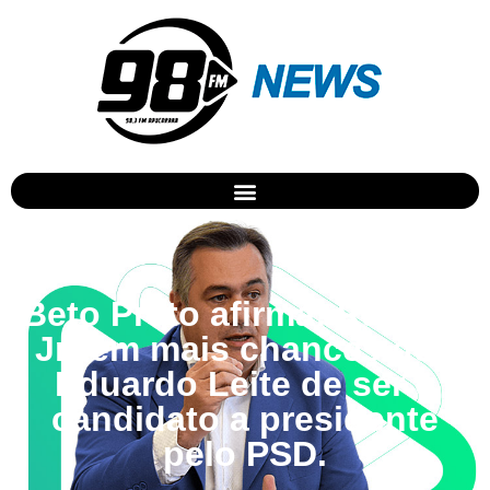
Beto Preto afirma: Ratinho
Jr tem mais chances que
Eduardo Leite de ser o
candidato a presidente
pelo PSD.