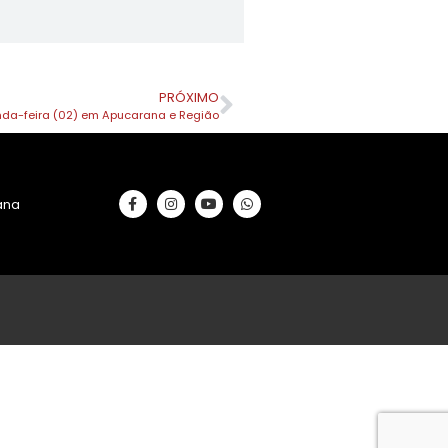
PRÓXIMO
nda-feira (02) em Apucarana e Região
rana