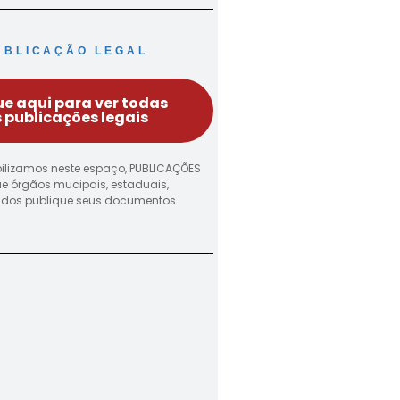
UBLICAÇÃO LEGAL
ue aqui para ver todas
 publicações legais
ilizamos neste espaço, PUBLICAÇÕES
ue órgãos mucipais, estaduais,
vados publique seus documentos.