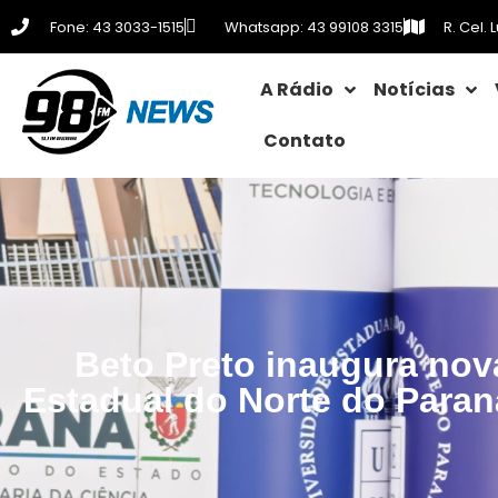
Fone: 43 3033-1515
Whatsapp: 43 99108 3315
R. Cel.
A Rádio
Notícias
Contato
Beto Preto inaugura nova
Estadual do Norte do Paraná