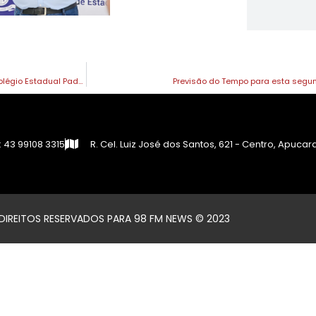
Assistência Social de Marilândia do Sul entrega kits de absorventes ao Colégio Estadual Padre Ângelo Casagrande
Previsão do Tempo para esta segu
 43 99108 3315
R. Cel. Luiz José dos Santos, 621 - Centro, Apuca
IREITOS RESERVADOS PARA 98 FM NEWS © 2023