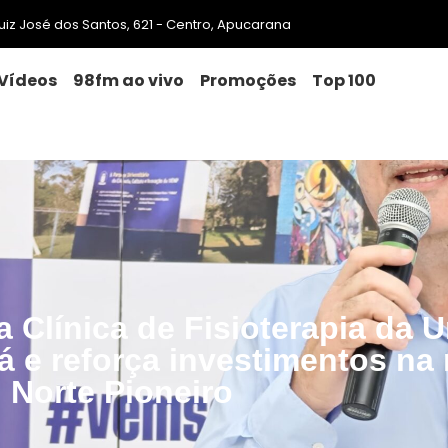
 Luiz José dos Santos, 621 - Centro, Apucarana
Vídeos
98fm ao vivo
Promoções
Top 100
 Clínica de Fisioterapia da 
 e reforça investimentos na 
Norte Pioneiro