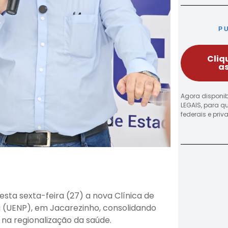
P
Cliq
as
Agora disponib
LEGAIS, para q
federais e pri
esta sexta-feira (27) a nova Clínica de
á (UENP), em Jacarezinho, consolidando
na regionalização da saúde.