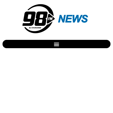
Beto Richa estará em
Arapongas nesta quinta-
feira