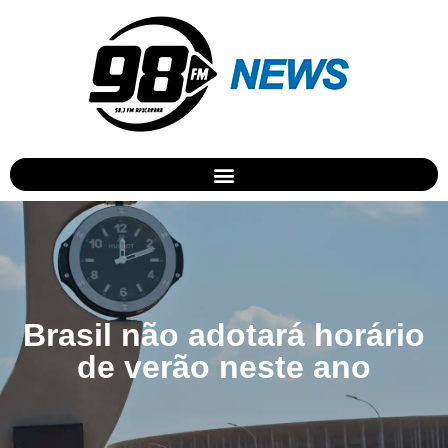
Brasil não adotará horário
de verão neste ano