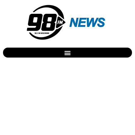
Bruno Mars é processado
por fotógrafa