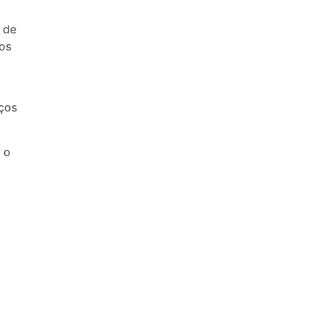
 de
ços
ços
 o