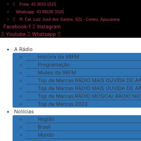
Ir
Fone: 43 3033-1515
para
Whatsapp: 43 99108 3315
o
R. Cel. Luiz José dos Santos, 621 - Centro, Apucarana
conteúdo
Facebook-f
Instagram
Youtube
Whatsapp
A Rádio
História da 98FM
Programação
Museu da 98FM
Top de Marcas RÁDIO MAIS OUVIDA DE 
Top de Marcas RÁDIO MAIS OUVIDA DE 
Top de Marcas RÁDIO MÚSICA/ RÁDIO NO
Top de Marcas 2023
Notícias
Região
Brasil
Mundo