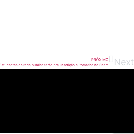
Next
PRÓXIMO
Estudantes da rede pública terão pré-inscrição automática no Enem