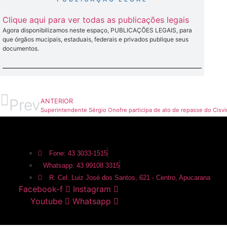
Clique aqui para ver todas as publicações legais
Agora disponibilizamos neste espaço, PUBLICAÇÕES LEGAIS, para
que órgãos mucipais, estaduais, federais e privados publique seus
documentos.
Prev
ANTERIOR
Fone: 43 3033-1515
Whatsapp: 43 99108 3315
R. Cel. Luiz José dos Santos, 621 - Centro, Apucarana
Facebook-f
Instagram
Youtube
Whatsapp