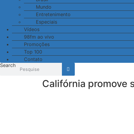
Mundo
Entretenimento
Especiais
Vídeos
98fm ao vivo
Promoções
Top 100
Contato
Search
Califórnia promove 