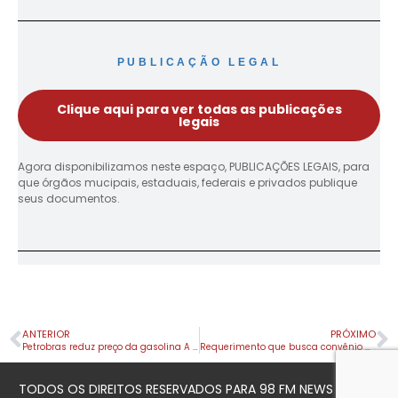
PUBLICAÇÃO LEGAL
Clique aqui para ver todas as publicações
legais
Agora disponibilizamos neste espaço, PUBLICAÇÕES LEGAIS, para
que órgãos mucipais, estaduais, federais e privados publique
seus documentos.
ANTERIOR
PRÓXIMO
Petrobras reduz preço da gasolina A para as distribuidoras
Requerimento que busca convênio para ressocialização de detentos é aprovado pela Câmara
TODOS OS DIREITOS RESERVADOS PARA 98 FM NEWS © 2023